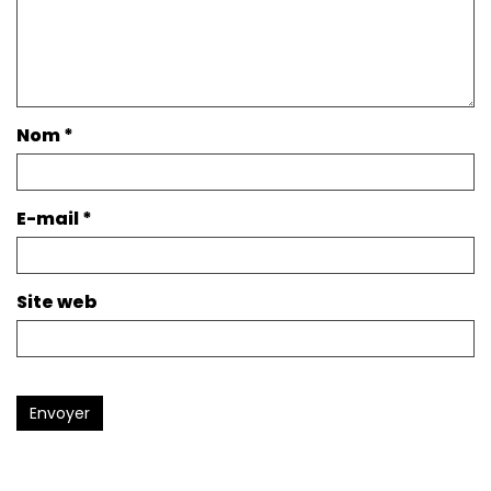
Nom
*
E-mail
*
Site web
Envoyer