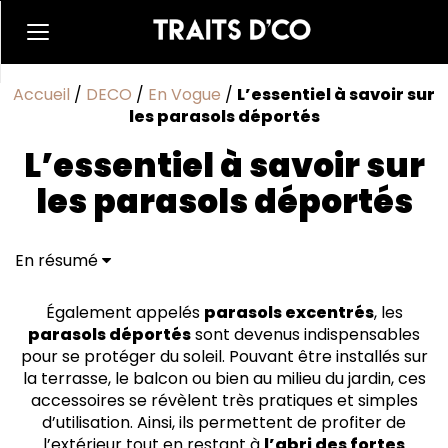
Accueil
/
DECO
/
En Vogue
/
L’essentiel à savoir sur
les parasols déportés
L’essentiel à savoir sur
les parasols déportés
En résumé
Les caractéristiques des parasols déportés
Comment bien choisir son parasol déporté ?
Également appelés
parasols excentrés
, les
Où se procurer votre parasol déporté ?
parasols déportés
sont devenus indispensables
pour se protéger du soleil. Pouvant être installés sur
la terrasse, le balcon ou bien au milieu du jardin, ces
accessoires se révèlent très pratiques et simples
d’utilisation. Ainsi, ils permettent de profiter de
l’extérieur tout en restant à
l’abri des fortes