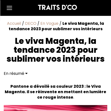
Accueil
/
DECO
/
En Vogue
/
Le viva Magenta, la
tendance 2023 pour sublimer vos intérieurs
Le viva Magenta, la
tendance 2023 pour
sublimer vos intérieurs
En résumé
Viva Magenta : la couleur Pantone 2023
Avec quelle couleur associer le Viva magenta en
Pantone a dévoilé sa couleur 2023 : le Viva
décoration ?
Magenta. Il se réinvente en mettant en lumière
Comment utiliser le Viva Magenta en déco
ce rouge intense
.
Avec quelles matières accordées le Viva Magenta