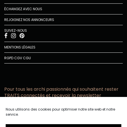
ÉCHANGEZ AVEC NOUS
REJOIGNEZ NOS ANNONCEURS
SUIVEZ-NOUS
MENTIONS LÉGALES
RGPD
CGV
CGU
Pour tous les archi passionnés qui souhaitent rester
TRAITS connectés et recevoir la newsletter
Vous acceptez de recevoir l’actualité TRAITS D’CO par
Nous utilisons des cookies pour optimiser notre site web et notre
email
service.
Vous affirmez avoir pris connaissance de notre politique de
confidentialité.