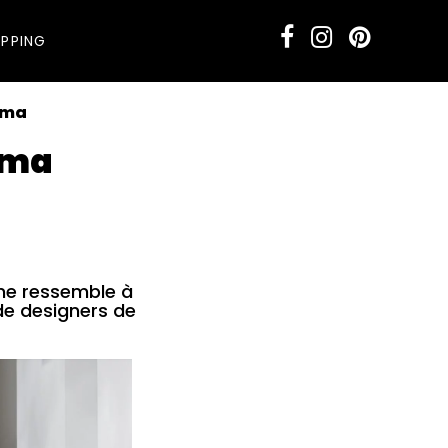
PPING
.ma
.ma
 ne ressemble à
de designers de