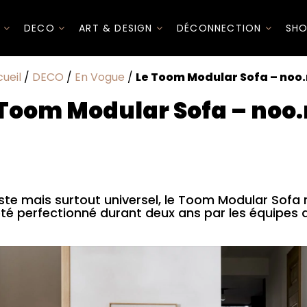
I
DECO
ART & DESIGN
DÉCONNECTION
SHO
ueil
/
DECO
/
En Vogue
/
Le Toom Modular Sofa – noo
 Toom Modular Sofa – noo
ste mais surtout universel, le Toom Modular Sofa
été perfectionné durant deux ans par les équipes 