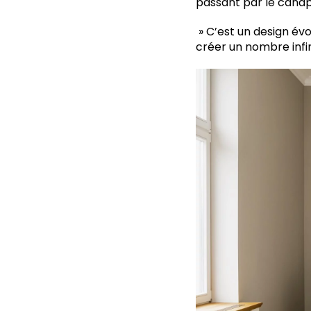
passant par le canapé
» C’est un design év
créer un nombre infin