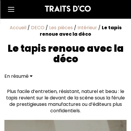
Accueil
/
DECO
/
Les pièces
/
Intérieur
/
Le tapis
renoue avec la déco
Le
tapis
renoue avec la
déco
En résumé
De l'art sous nos pieds
Oeuvres d’art
Plus facile d’entretien, résistant, naturel et beau : le
Jeux de lignes
tapis revient sur le devant de la scène sous la férule
Résolument graphiques
de prestigieuses manufactures ou d’éditeurs plus
confidentiels.