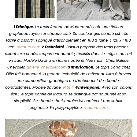
1 Ethnique.
Le tapis Aroune de Madura présente une finition
graphique rayée sur chaque côté. Sa couleur gris cendré est très
facile à assortir. Fabriqué artisanalement en 100 % laine. L 120 x l 180
cm.
madura.com
2 Technicité.
Parsua propose des tapis persans
alliant luxe et développement durable, réalisés dans les règles de l’art
en Iran. Modèle Qwahu en laine nouée et filée main. Chez Galerie
Chevalier.
galerie-chevalier.com
3 Imbrication.
Le tapis Doha chez
Elitis fait honneur à la grande technicité de l’artisanat kilim à travers
une composition graphique où s’imbriquent des bandes
contrastantes. Modèle Savane.
elitis.fr
4 Intemporel.
Avec son coloris
écru, le tapis Romie de Madura se distingue par sa pureté et sa
simplicité. Ses bandes horizontales lui confèrent une subtile
originalité. En polypropylène.
madura.com