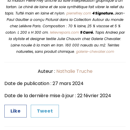
la maison Pierre Frey affiche sa libre interprétation graphique d’un
tartan. Le chiné de laine et de soie synthétique fait vibrer le relief du
tapis. Tufté main en laine et nylon.
pierrefrey.com
4 Signature.
Jean-
Paul Gaultier a conçu Pictural dans la Collection Autour du monde
chez Lelièvre Paris. Composition : 70 % laine, 25 % viscose et 5 %
coton. L 200 x H 300 cm.
lelievreparis.com
5 Carré.
Tapis Andrea par
la styliste et designer textile Julie Chauvin chez Galerie Chevalier.
Laine nouée à la main en Iran. 160 000 nœuds au m2. Teintes
naturelles, sans produit chimique.
galerie-chevalier.com
Auteur :
Nathalie Truche
Date de publication : 27 mars 2024
Date de la dernière mise à jour : 22 février 2024
Like
Tweet