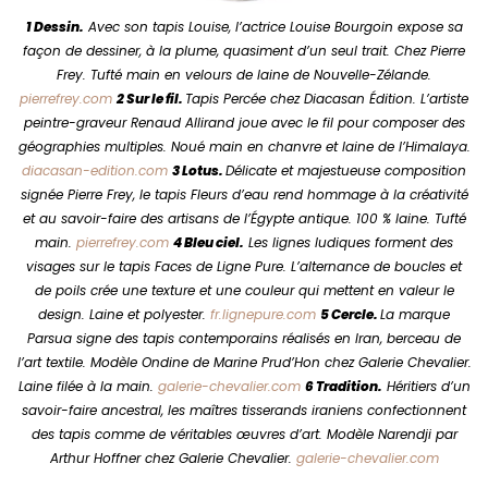
1 Dessin.
Avec son tapis Louise, l’actrice Louise Bourgoin expose sa
façon de dessiner, à la plume, quasiment d’un seul trait. Chez Pierre
Frey. Tufté main en velours de laine de Nouvelle-Zélande.
pierrefrey.com
2 Sur le fil.
Tapis Percée chez Diacasan Édition. L’artiste
peintre-graveur Renaud Allirand joue avec le fil pour composer des
géographies multiples. Noué main en chanvre et laine de l’Himalaya.
diacasan-edition.com
3 Lotus.
Délicate et majestueuse composition
signée Pierre Frey, le tapis Fleurs d’eau rend hommage à la créativité
et au savoir-faire des artisans de l’Égypte antique. 100 % laine. Tufté
main.
pierrefrey.com
4 Bleu ciel.
Les lignes ludiques forment des
visages sur le tapis Faces de Ligne Pure. L’alternance de boucles et
de poils crée une texture et une couleur qui mettent en valeur le
design. Laine et polyester.
fr.lignepure.com
5 Cercle.
La marque
Parsua signe des tapis contemporains réalisés en Iran, berceau de
l’art textile. Modèle Ondine de Marine Prud’Hon chez Galerie Chevalier.
Laine filée à la main.
galerie-chevalier.com
6 Tradition.
Héritiers d’un
savoir-faire ancestral, les maîtres tisserands iraniens confectionnent
des tapis comme de véritables œuvres d’art. Modèle Narendji par
Arthur Hoffner chez Galerie Chevalier.
galerie-chevalier.com