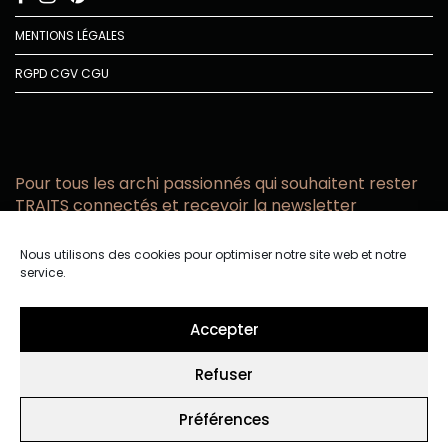
MENTIONS LÉGALES
RGPD
CGV
CGU
Pour tous les archi passionnés qui souhaitent rester
TRAITS connectés et recevoir la newsletter
Vous acceptez de recevoir l’actualité TRAITS D’CO par
Nous utilisons des cookies pour optimiser notre site web et notre
email
service.
Vous affirmez avoir pris connaissance de notre politique de
confidentialité.
Accepter
Refuser
Préférences