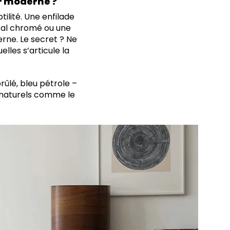
r moderne ?
tilité. Une enfilade
tal chromé ou une
rne. Le secret ? Ne
lles s’articule la
ûlé, bleu pétrole –
 naturels comme le