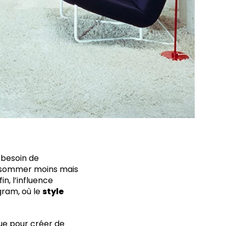
e besoin de
consommer moins mais
n, l’influence
gram, où le
style
ue pour créer de