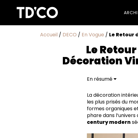
ARCH
Accueil
/
DECO
/
En Vogue
/
Le Retour 
Le Retour
Décoration Vi
En résumé
La décoration intérie
les plus prisés du m
formes organiques et
phare dans l’univers 
century modern
séd