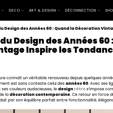
I
DECO
ART & DESIGN
DÉCONNECTION
SHO
du Design des Années 60 : Quand la Décoration Vin
 du Design des Années 60 
ntage Inspire les Tenda
ure connaît un véritable renouveau depuis quelques années
oment est sans conteste celui des
années 60
. Avec ses l
 ses couleurs audacieuses, le
design
rétro
s’impose co
de la
décoration contemporaine
. Ce retour en force 
uit par son équilibre parfait entre fonctionnalité, élégan