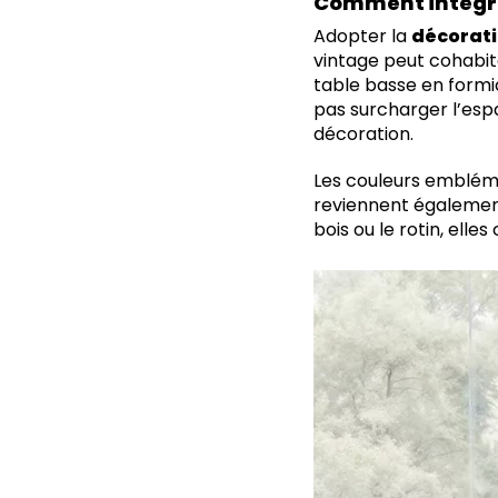
Comment intégrer
Adopter la
décorati
vintage peut cohabi
table basse en formi
pas surcharger l’espa
décoration.
Les couleurs embléma
reviennent également
bois ou le rotin, ell