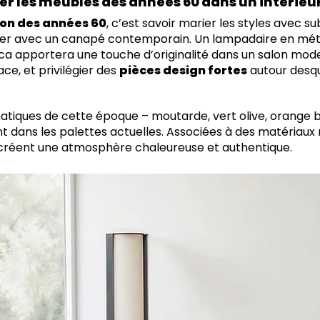
 les meubles des années 60 dans un intérieu
on des années 60
, c’est savoir marier les styles avec sub
ter avec un canapé contemporain. Un lampadaire en mé
ca apportera une touche d’originalité dans un salon mode
ce, et privilégier des
pièces design fortes
autour desque
tiques de cette époque – moutarde, vert olive, orange br
 dans les palettes actuelles. Associées à des matériaux
es créent une atmosphère chaleureuse et authentique.