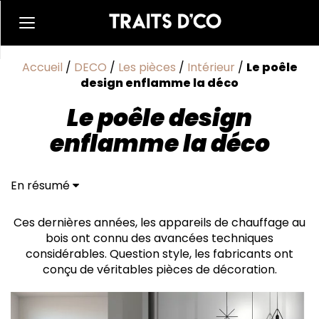
Accueil
/
DECO
/
Les pièces
/
Intérieur
/
Le poêle
design enflamme la déco
Le poêle design
enflamme la déco
En résumé
Des poêles à bois écologiques et performants : la
nouvelle ère de la chaleur confortable
Ces dernières années, les appareils de chauffage au
bois ont connu des avancées techniques
considérables. Question style, les fabricants ont
conçu de véritables pièces de décoration.