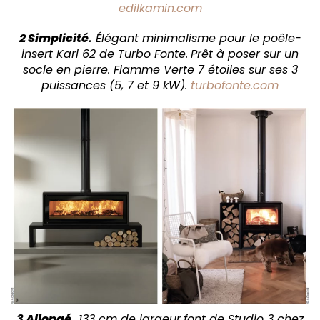
edilkamin.com
2 Simplicité.
Élégant minimalisme pour le poêle-
insert Karl 62 de Turbo Fonte.
Prêt à poser sur un
socle en pierre. Flamme Verte 7 étoiles sur ses 3
puissances (5, 7 et 9 kW).
turbofonte.com
3 Allongé.
133 cm de largeur
font de Studio 3 chez