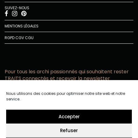
SUIVEZ-NOUS
MENTIONS LÉGALES
RGPD
CGV
CGU
Pour tous les archi passionnés qui souhaitent rester
TRAITS connectés et recevoir la newsletter
Vous acceptez de recevoir l’actualité TRAITS D’CO par
Nous utilisons des cookies pour optimiser notre site web et notre
email
service.
Vous affirmez avoir pris connaissance de notre politique de
confidentialité.
Accepter
Refuser