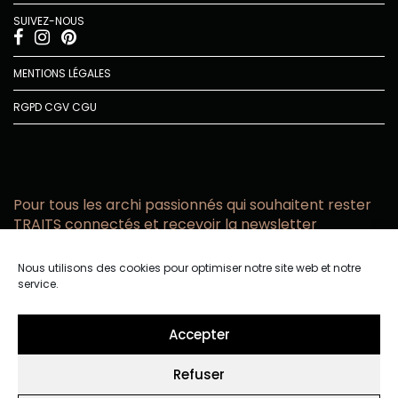
SUIVEZ-NOUS
MENTIONS LÉGALES
RGPD
CGV
CGU
Pour tous les archi passionnés qui souhaitent rester
TRAITS connectés et recevoir la newsletter
Vous acceptez de recevoir l’actualité TRAITS D’CO par
Nous utilisons des cookies pour optimiser notre site web et notre
email
service.
Vous affirmez avoir pris connaissance de notre politique de
confidentialité.
Accepter
Refuser