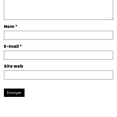
Nom
*
E-mail
*
Site web
Envoyer