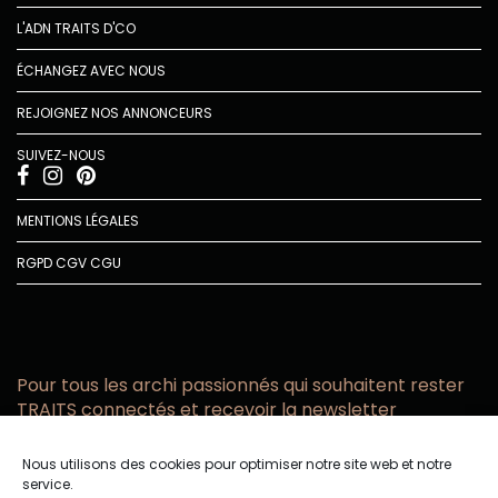
L'ADN TRAITS D'CO
ÉCHANGEZ AVEC NOUS
REJOIGNEZ NOS ANNONCEURS
SUIVEZ-NOUS
MENTIONS LÉGALES
RGPD
CGV
CGU
Pour tous les archi passionnés qui souhaitent rester
TRAITS connectés et recevoir la newsletter
Vous acceptez de recevoir l’actualité TRAITS D’CO par
Nous utilisons des cookies pour optimiser notre site web et notre
email
service.