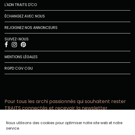
L'ADN TRAITS D'CO
ÉCHANGEZ AVEC NOUS
REJOIGNEZ NOS ANNONCEURS
SUIVEZ-NOUS
MENTIONS LÉGALES
RGPD
CGV
CGU
Pour tous les archi passionnés qui souhaitent rester
TRAITS connectés et recevoir la newsletter
Vous acceptez de recevoir l’actualité TRAITS D’CO par
Nous utilisons des cookies pour optimiser notre site web et notre
email
service.
Vous affirmez avoir pris connaissance de notre politique de