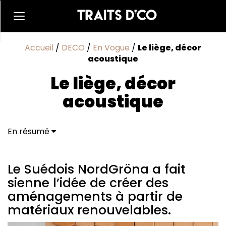
Accueil
/
DECO
/
En Vogue
/
Le liège, décor
acoustique
Le liège, décor
acoustique
En résumé
Le Suédois NordGröna a fait sienne l’idée de créer
des aménagements à partir de matériaux
renouvelables.
Le Suédois NordGröna a fait
sienne l’idée de créer des
aménagements à partir de
matériaux renouvelables.