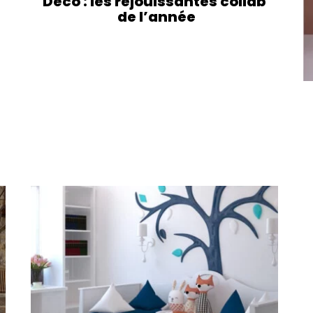
Déco : les réjouissantes collab’
de l’année