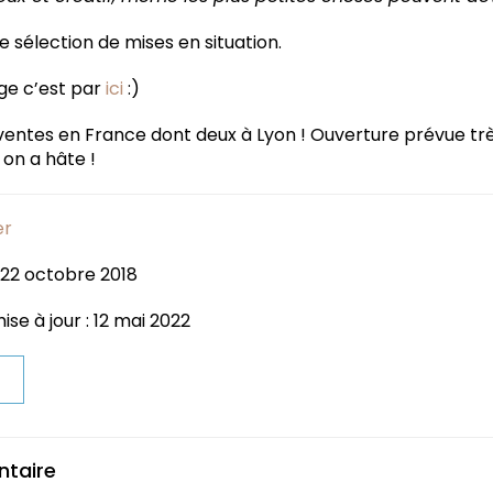
 sélection de mises en situation.
ge c’est par
ici
:)
 ventes en France dont deux à Lyon ! Ouverture prévue t
 on a hâte !
er
 22 octobre 2018
se à jour : 12 mai 2022
t
ntaire