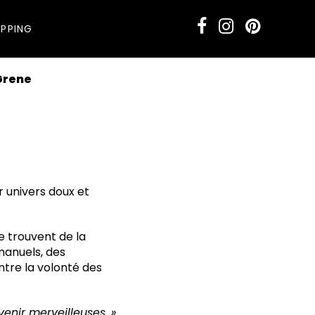
PPING
Grene
r univers doux et
e trouvent de la
manuels, des
ntre la volonté des
enir merveilleuses. »