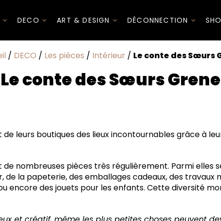
I
DECO
ART & DESIGN
DÉCONNECTION
SHO
il
/
DECO
/
Les pièces
/
Intérieur
/
Le conte des Sœurs 
Le conte des Sœurs Grene
t de leurs boutiques des lieux incontournables grâce à leu
 de nombreuses pièces très régulièrement. Parmi elles s
ur, de la papeterie, des emballages cadeaux, des travaux 
 ou encore des jouets pour les enfants. Cette diversité mo
ieux et créatif, même les plus petites choses peuvent dev