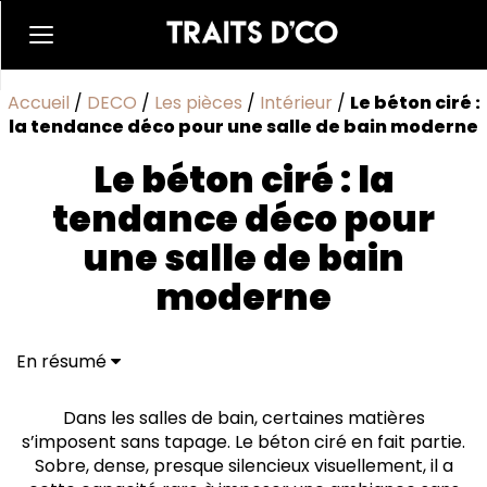
Accueil
/
DECO
/
Les pièces
/
Intérieur
/
Le béton ciré :
la tendance déco pour une salle de bain moderne
Le béton ciré : la
tendance déco pour
une salle de bain
moderne
En résumé
Un style sans bavure
Quelques points à anticiper
Dans les salles de bain, certaines matières
Comment bien poser du béton ciré
s’imposent sans tapage. Le béton ciré en fait partie.
À savoir avant de se lancer
Sobre, dense, presque silencieux visuellement, il a
Quelques pistes déco