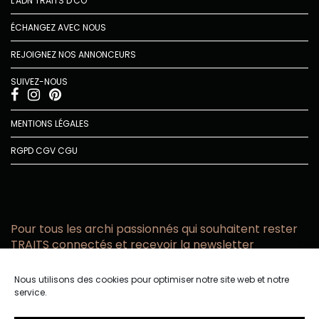
L'ADN TRAITS D'CO
ÉCHANGEZ AVEC NOUS
REJOIGNEZ NOS ANNONCEURS
SUIVEZ-NOUS
MENTIONS LÉGALES
RGPD
CGV
CGU
Pour tous les archi passionnés qui souhaitent rester
TRAITS connectés et recevoir la newsletter
Vous acceptez de recevoir l’actualité TRAITS D’CO par
Nous utilisons des cookies pour optimiser notre site web et notre
email
service.
Vous affirmez avoir pris connaissance de notre politique de