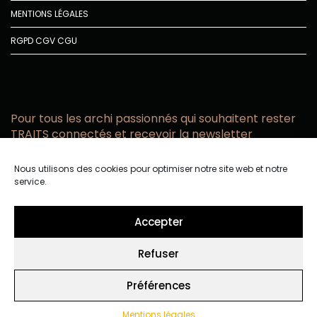
MENTIONS LÉGALES
RGPD
CGV
CGU
Pour tous les archi passionnés qui souhaitent rester
TRAITS connectés et recevoir la newsletter
Vous acceptez de recevoir l’actualité TRAITS D’CO par
Nous utilisons des cookies pour optimiser notre site web et notre
email
service.
Vous affirmez avoir pris connaissance de notre politique de
confidentialité.
Accepter
Refuser
Préférences
Mentions légales