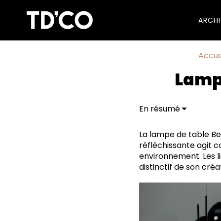
ARCH
Accue
Lampe
En résumé
Lampe de Table Bell :
Tom Dixon : Luxe, Des
La lampe de table Be
réfléchissante agit 
environnement. Les l
distinctif de son cr