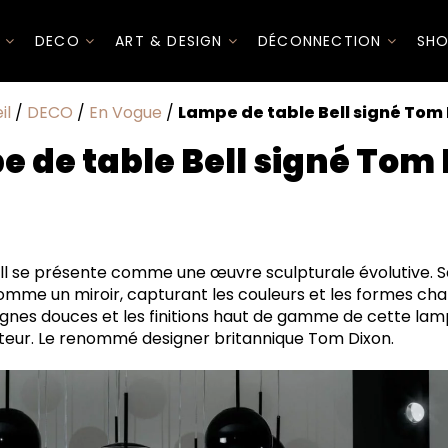
I
DECO
ART & DESIGN
DÉCONNECTION
SHO
il
/
DECO
/
En Vogue
/
Lampe de table Bell signé Tom
 de table Bell signé Tom
 Élégance Évolutive et Finitions Raffinées
ign et Innovations Internationales depuis 2002
ll se présente comme une œuvre sculpturale évolutive. Sa
comme un miroir, capturant les couleurs et les formes c
ignes douces et les finitions haut de gamme de cette lamp
éateur. Le renommé designer britannique Tom Dixon.