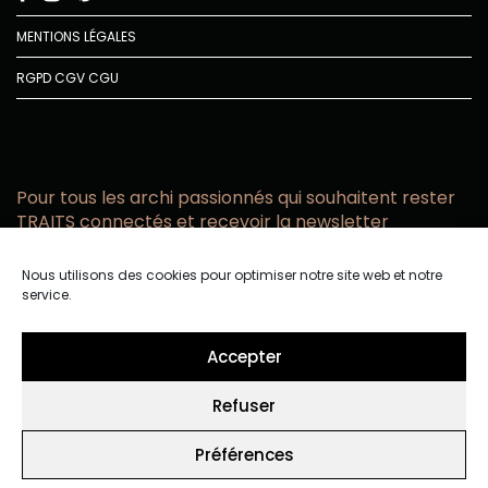
MENTIONS LÉGALES
RGPD
CGV
CGU
Pour tous les archi passionnés qui souhaitent rester
TRAITS connectés et recevoir la newsletter
Vous acceptez de recevoir l’actualité TRAITS D’CO par
Nous utilisons des cookies pour optimiser notre site web et notre
email
service.
Vous affirmez avoir pris connaissance de notre politique de
confidentialité.
Accepter
Refuser
Préférences