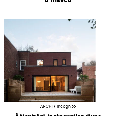
à TriBeCa
ARCHI
/
Incognito