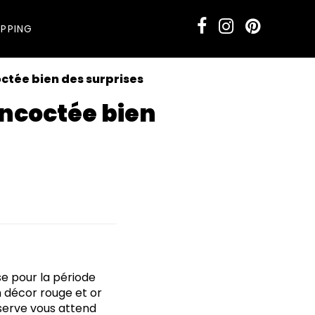
PPING
octée bien des surprises
oncoctée bien
se pour la période
n décor rouge et or
éserve vous attend