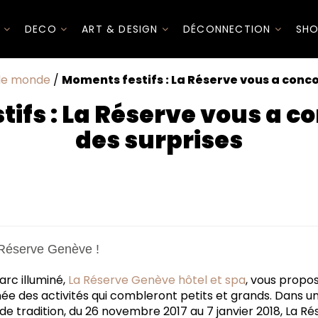
I
DECO
ART & DESIGN
DÉCONNECTION
SHO
le monde
/
Moments festifs : La Réserve vous a conc
ifs : La Réserve vous a c
des surprises
 Réserve Genève !
arc illuminé,
La Réserve Genève hôtel et spa
, vous propo
née des activités qui combleront petits et grands. Dans u
de tradition, du 26 novembre 2017 au 7 janvier 2018, La R