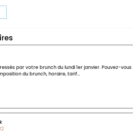
t
res
essés par votre brunch du lundi 1er janvier. Pouvez-vous
position du brunch, horaire, tarif…
k
22