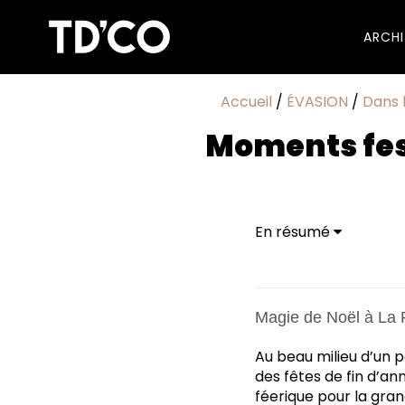
ARCH
Accueil
/
ÉVASION
/
Dans 
Moments fest
En résumé
Magie de Noël à La
Au beau milieu d’un p
des fêtes de fin d’an
féerique pour la gran