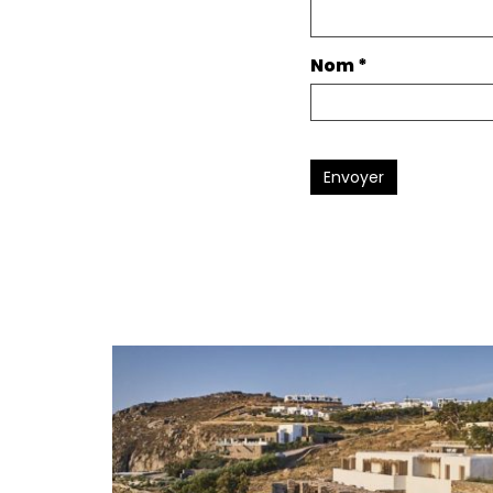
Nom
*
Envoyer