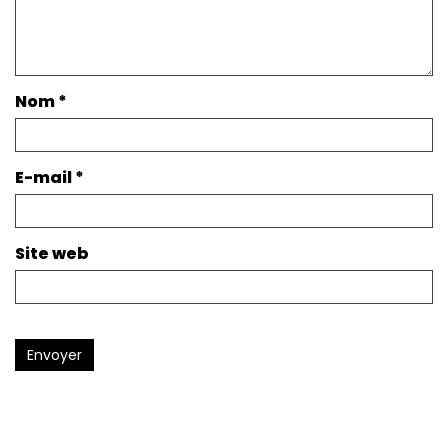
Nom
*
E-mail
*
Site web
Envoyer