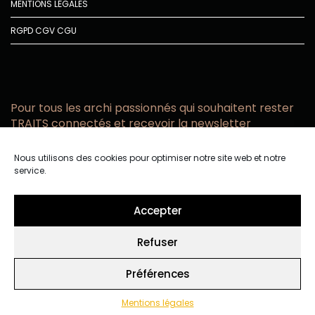
MENTIONS LÉGALES
RGPD
CGV
CGU
Pour tous les archi passionnés qui souhaitent rester
TRAITS connectés et recevoir la newsletter
Vous acceptez de recevoir l’actualité TRAITS D’CO par
Nous utilisons des cookies pour optimiser notre site web et notre
email
service.
Vous affirmez avoir pris connaissance de notre politique de
confidentialité.
Accepter
Refuser
Préférences
Mentions légales