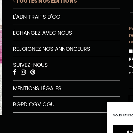
TOUTES NOS ÉDITIONS
L'ADN TRAITS D'CO
P
ÉCHANGEZ AVEC NOUS
r
n
REJOIGNEZ NOS ANNONCEURS
p
SUIVEZ-NOUS
Vo
de
MENTIONS LÉGALES
RGPD
CGV
CGU
Nous utilis
Ac