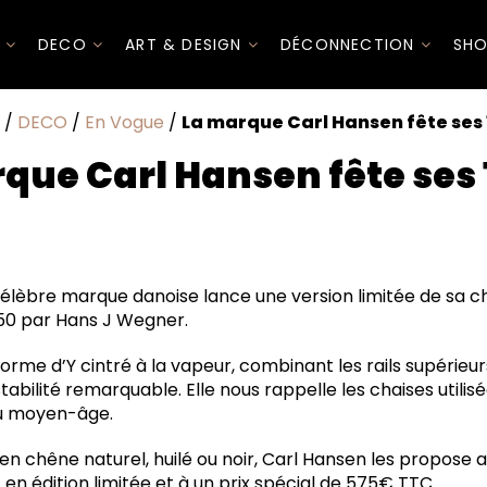
I
DECO
ART & DESIGN
DÉCONNECTION
SHO
/
DECO
/
En Vogue
/
La marque Carl Hansen fête ses 
que Carl Hansen fête ses 
célèbre marque danoise lance une version limitée de sa 
50 par Hans J Wegner.
orme d’Y cintré à la vapeur, combinant les rails supérieur
stabilité remarquable. Elle nous rappelle les chaises utilis
u moyen-âge.
e en chêne naturel, huilé ou noir, Carl Hansen les propose a
t en édition limitée et à un prix spécial de 575€ TTC.