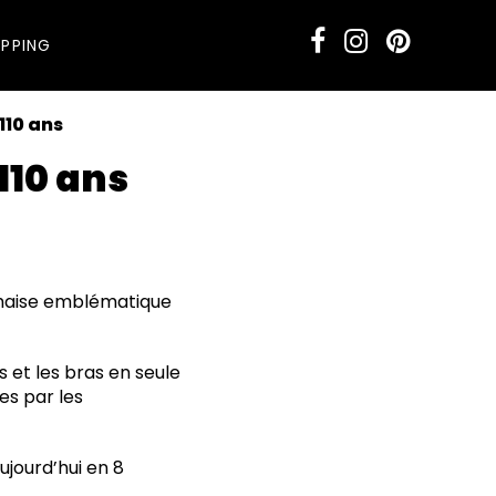
PPING
110 ans
110 ans
chaise emblématique
s et les bras en seule
ées par les
ujourd’hui en 8