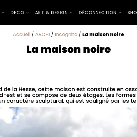
I
DECO
ART & DESIGN
DÉCONNECTION
SHO
Accueil
/
ARCHI
/
Incognito
/
La maison noire
La maison noire
d de la Hesse, cette maison est construite en ossat
ud-est et se compose de deux étages. Les formes s
 un caractère sculptural, qui est souligné par les t