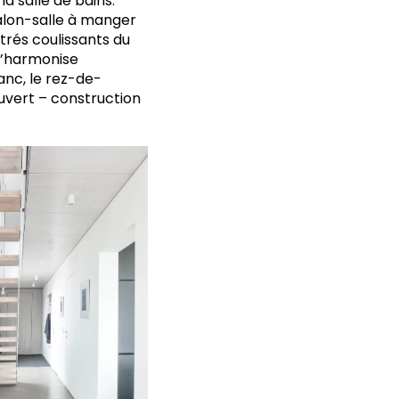
a salle de bains.
salon-salle à manger
trés coulissants du
 s’harmonise
anc, le rez-de-
ouvert – construction