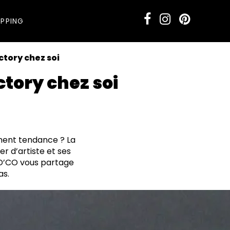
PPING
ctory chez soi
ctory chez soi
ement tendance ? La
r d’artiste et ses
S D’CO vous partage
as.