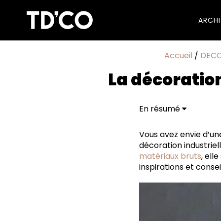
ARCH
Accueil
/
DEC
La décoration
En résumé
Origines et influences
Vous avez envie d’un
Pourquoi adopter la d
décoration industriel
Les matériaux et cou
matériaux bruts
, ell
Les meubles et obje
inspirations et conse
Inspirations déco : c