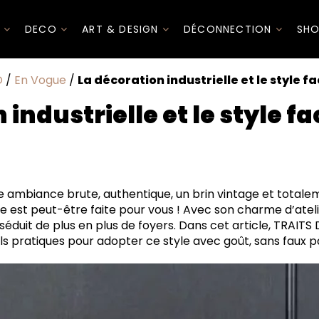
I
DECO
ART & DESIGN
DÉCONNECTION
SHO
O
/
En Vogue
/
La décoration industrielle et le style fa
 industrielle et le style fa
 de la déco industrielle
e ambiance brute, authentique, un brin vintage et total
écoration industrielle ?
le est peut-être faite pour vous ! Avec son charme d’atelie
leurs phares
e séduit de plus en plus de foyers. Dans cet article, TRAIT
ts emblématiques
ils pratiques pour adopter ce style avec goût, sans faux p
omment adopter le style industriel pièce par pièce