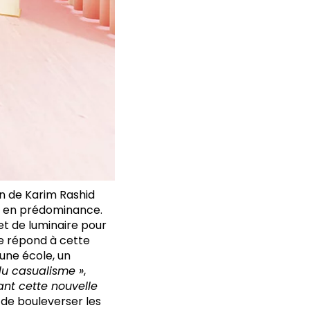
on de Karim Rashid
se en prédominance.
et de luminaire pour
le répond à cette
une école, un
 du casualisme »
,
ant cette nouvelle
i de bouleverser les