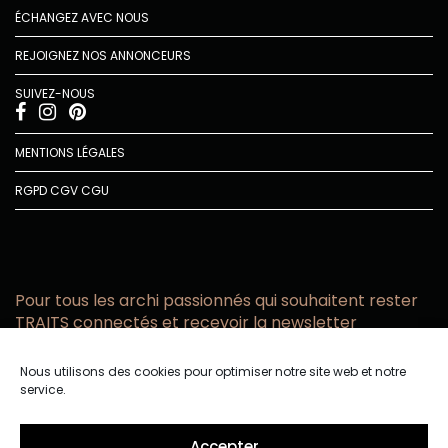
ÉCHANGEZ AVEC NOUS
REJOIGNEZ NOS ANNONCEURS
SUIVEZ-NOUS
MENTIONS LÉGALES
RGPD
CGV
CGU
Pour tous les archi passionnés qui souhaitent rester
TRAITS connectés et recevoir la newsletter
Vous acceptez de recevoir l’actualité TRAITS D’CO par
Nous utilisons des cookies pour optimiser notre site web et notre
email
service.
Vous affirmez avoir pris connaissance de notre politique de
confidentialité.
Accepter