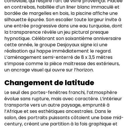
conviviale, qui respire l’art de vivre provençal. Placée
en contrebas, habillée d’un liner blanc immaculé et
bordée de margelles en bois, la piscine affiche une
silhouette épurée. Son escalier toute largeur invite à
une entrée progressive dans une eau turquoise, dont
la transparence révèle un jeu pictural presque
hypnotique. Célébrant son soixantième anniversaire
cette année, le groupe Desjoyaux signe ici une
réalisation qui happe immédiatement le regard.
L’aménagement semi-enterré de 8 x 3,5 mètres
s’impose comme la pièce maîtresse des extérieurs,
un ancrage visuel qui ouvre sur l’horizon.
Changement de latitude
Le seuil des portes-fenêtres franchi, l’atmosphère
évolue sans rupture, mais avec caractère.
L
’intérieur
transporte vers un autre
p
aysage, emprunté à
l’Afrique et ses esthétiques
a
ncestrales. Dans le
salon, des portraits puissants côtoient une base mid-
century, créant une partition à la fois graphique et