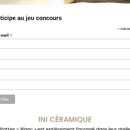
rticipe au jeu concours
*
indicat
*
 mail
INI CÉRAMIQUE
e-Pattes – Blanc » est entièrement façonné dans leur atel