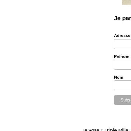
Je pa
Adresse
Prénom
Nom
Le vase « Triple Mill