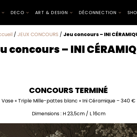
I
DECO
ART & DESIGN
DÉCONNECTION
SHO
ccueil
/
JEUX CONCOURS
/
Jeu concours – INI CÉRAMIQ
u concours – INI CÉRAMI
concours
CONCOURS TERMINÉ
Vase « Triple Mille-pattes blanc » Ini Céramique – 340 €
Dimensions : H 23,5cm / L 16cm