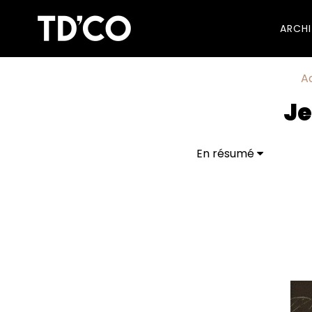
ARCH
A
Je
En résumé
CONCOURS TERMINÉ
Je participe au jeu 
INI CÉRAMIQUE