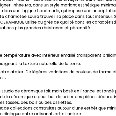
signer, Inhee Ma, dans un style mariant esthétique minimal
t dans une logique handmade, qui impose une acceptatio
rute chamotée saura trouver sa place dans tout intérieur.
I CERAMIQUE utilise du grès de qualité dont les caractérist
isations plus grandes résistance et pérennité.
e température avec intérieur émaillé transparent brillant
oulignant la texture naturelle de la terre.
otre atelier. De légères variations de couleur, de forme 
nir.
 studio de céramique fait main basé en France, et fondé 
l de la céramique a pour but de créer des pièces décora
es tasses, des bols ou des assiettes.
 de collections construites autour d’une esthétique minim
 dialogue entre artisanat, art et nature.