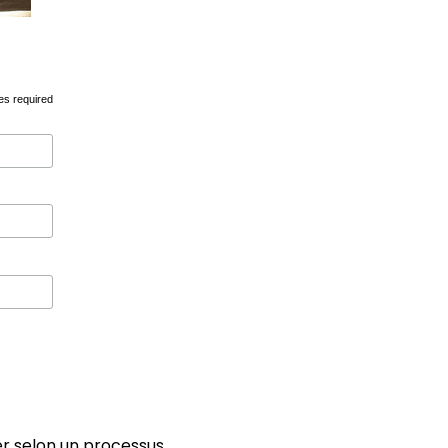
es required
ier selon un processus