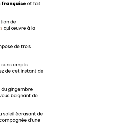
 française
et fait
ction de
es
qui œuvre à la
mpose de trois
s sens emplis
z de cet instant de
ée du gingembre
 vous baignant de
u soleil écrasant de
accompagnée d’une