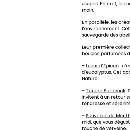
usages. En bref, la q
main.
En parallèle, les cré
l’environnement. Cet
sauvegarde des abeil
Leur première collec
bougies parfumées d
–
Lueur d’Epicéa
: c’e
d’eucalyptus. Cet ac
Nature.
–
Tendre Patchouli
: 
invitent à un retour 
tendresse et sérénité
–
Souvenirs de Ment
midi, que vous dégus
touche de verveine.