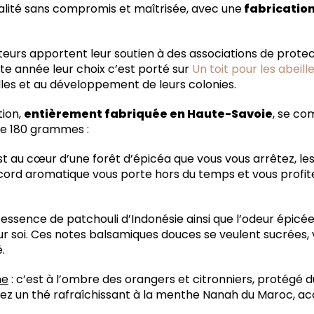
ualité sans compromis et maîtrisée, avec une
fabrication
ateurs apportent leur soutien à des associations de prote
te année leur choix c’est porté sur
Un toit pour les abeill
les et au développement de leurs colonies.
tion,
entièrement fabriquée en Haute-Savoie
, se co
e 180 grammes :
st au cœur d’une forêt d’épicéa que vous vous arrêtez, le
cord aromatique vous porte hors du temps et vous profite
l’essence de patchouli d’Indonésie ainsi que l’odeur épic
sur soi. Ces notes balsamiques douces se veulent sucrées,
.
he
: c’est à l’ombre des orangers et citronniers, protégé d
tez un thé rafraîchissant à la menthe Nanah du Maroc, 