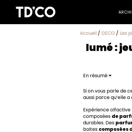
ARCH
Accueil
/
DECO
/
Les p
Iumé : j
En résumé
Si on vous parle de c
aussi parce qu’elle a
Expérience olfactive
composées
de par
durables. Des
parfu
boites
composées de