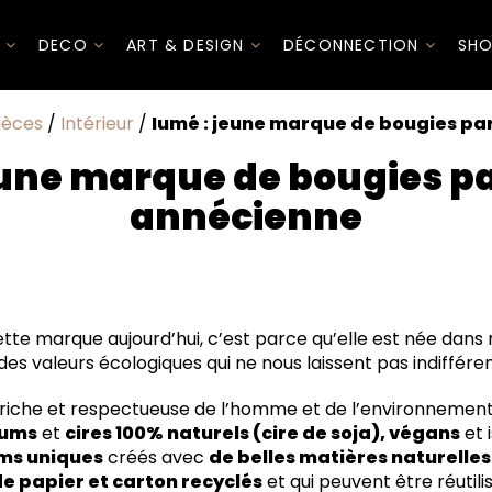
I
DECO
ART & DESIGN
DÉCONNECTION
SHO
ièces
/
Intérieur
/
Iumé : jeune marque de bougies p
eune marque de bougies 
annécienne
ette marque aujourd’hui, c’est parce qu’elle est née dans n
 des valeurs écologiques qui ne nous laissent pas indifféren
 riche et respectueuse de l’homme et de l’environnement,
fums
et
cires 100% naturels (cire de soja), végans
et i
ms uniques
créés avec
de belles matières naturelles
 papier et carton recyclés
et qui peuvent être réutili