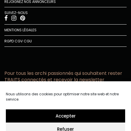
REJOIGNEZ NOS ANNONCEURS
SUIVEZ-NOUS
MENTIONS LÉGALES
RGPD
CGV
CGU
Pour tous les archi passionnés qui souhaitent rester
TRAITS connectés et recevoir la newsletter
Vous acceptez de recevoir l’actualité TRAITS D’CO par
Nous utilisons des cookies pour optimiser notre site web et notre
email
service.
Vous affirmez avoir pris connaissance de notre politique de
confidentialité.
Accepter
Refuser