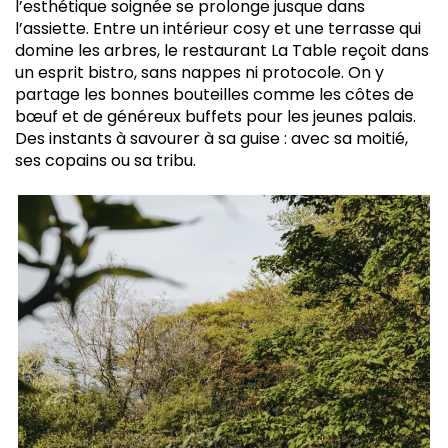
l’esthétique
soignée
se
prolonge
jusque
dans
l’assiette.
Entre
un
intérieur
cosy
et
une
terrasse
qui
domine
les
arbres,
le
restaurant
La
Table
reçoit
dans
un
esprit
bistro,
sans
nappes
ni
protocole.
On
y
partage
les
bonnes
bouteilles
comme
les
côtes
de
bœuf
et
de
généreux
buffets
pour
les
jeunes
palais.
Des
instants
à
savourer
à
sa
guise :
avec
sa
moitié,
ses
copains
ou
sa
tribu.