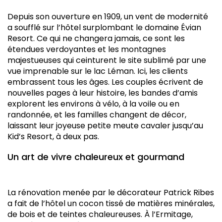
Depuis
son
ouverture
en
1909,
un
vent
de
modernité
a
soufflé
sur
l’hôtel
surplombant
le
domaine
Évian
Resort.
Ce
qui
ne
changera
jamais,
ce
sont
les
étendues
verdoyantes
et
les
montagnes
majestueuses
qui
ceinturent
le
site
sublimé
par
une
vue
imprenable
sur
le
lac
Léman.
Ici,
les
clients
embrassent
tous
les
âges.
Les
couples
écrivent
de
nouvelles
pages
à
leur
histoire,
les
bandes
d’amis
explorent
les
environs
à
vélo,
à
la
voile
ou
en
randonnée,
et
les
familles
changent
de
décor,
laissant
leur
joyeuse
petite
meute
cavaler
jusqu’au
Kid’s
Resort,
à
deux
pas.
Un
art
de
vivre
chaleureux
et
gourmand
La
rénovation
menée
par
le
décorateur
Patrick
Ribes
a
fait
de
l’hôtel
un
cocon
tissé
de
matières
minérales,
de
bois
et
de
teintes
chaleureuses.
À
l’Ermitage,