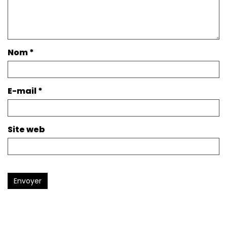
Nom
*
E-mail
*
Site web
Envoyer