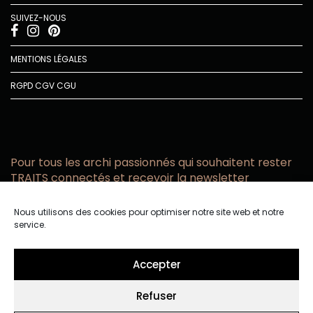
SUIVEZ-NOUS
MENTIONS LÉGALES
RGPD
CGV
CGU
Pour tous les archi passionnés qui souhaitent rester
TRAITS connectés et recevoir la newsletter
Vous acceptez de recevoir l’actualité TRAITS D’CO par
Nous utilisons des cookies pour optimiser notre site web et notre
email
service.
Vous affirmez avoir pris connaissance de notre politique de
confidentialité.
Accepter
Refuser