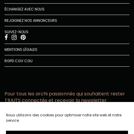
ÉCHANGEZ AVEC NOUS
REJOIGNEZ NOS ANNONCEURS
SUIVEZ-NOUS
MENTIONS LÉGALES
RGPD
CGV
CGU
Pour tous les archi passionnés qui souhaitent rester
TRAITS connectés et recevoir la newsletter
Vous acceptez de recevoir l’actualité TRAITS D’CO par
Nous utilisons des cookies pour optimiser notre site web et notre
email
service.
Vous affirmez avoir pris connaissance de notre politique de
confidentialité.