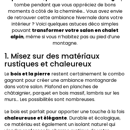
3. Choisissez les accessoires déco avec soin
tombe pendant que vous appréciez de bons
4. Optimisez la lumière
moments à côté de la cheminée… Vous avez envie
5. Installez une cheminée
de retrouver cette ambiance hivernale dans votre
6. Faites de la place à la nature
intérieur ? Voici quelques astuces déco simples
pouvant
transformer votre salon en chalet
alpin
, même si vous n’habitez pas au pied d’une
montagne.
1. Misez sur des matériaux
rustiques et chaleureux
Le
bois et la pierre
restent certainement le combo
gagnant pour créer une ambiance montagnarde
dans votre salon. Plafond en planches de
châtaignier, parquet en bois massif, lambris sur les
murs… Les possibilités sont nombreuses.
Le bois est parfait pour apporter une touche à la fois
chaleureuse et élégante
. Durable et écologique,
ce matériau est également un isolant naturel qui