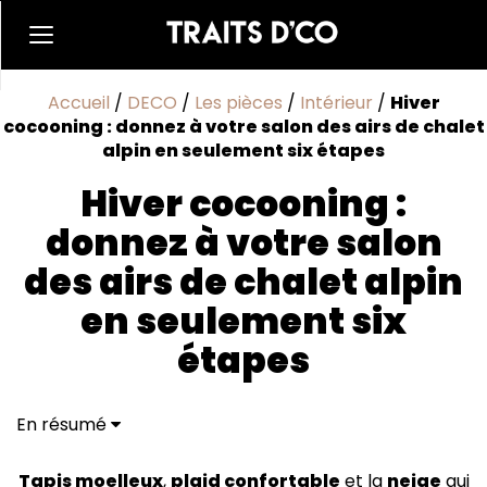
Accueil
/
DECO
/
Les pièces
/
Intérieur
/
Hiver
cocooning : donnez à votre salon des airs de chalet
alpin en seulement six étapes
Hiver cocooning :
donnez à votre salon
des airs de chalet alpin
en seulement six
étapes
En résumé
1. Misez sur des matériaux rustiques et chaleureux
2. Égayez votre salon grâce aux couleurs et textures
Tapis moelleux
,
plaid confortable
et la
neige
qui