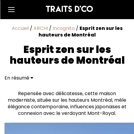
Accueil
/
ARCHI
/
Incognito
/
Esprit zen sur les
hauteurs de Montréal
Esprit zen sur les
hauteurs de Montréal
En résumé
Agrandir en respectant l’histoire
Une architecture qui efface les frontières
Repensée avec délicatesse, cette maison
Un jardin comme lieu de méditation
moderniste, située sur les hauteurs Montréal, mêle
Un univers entre quiétude et personnalité?
élégance contemporaine, influences japonaises et
connexion avec le verdoyant Mont-Royal.