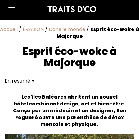
Accueil
/
ÉVASION
/
Dans le monde
/
Esprit éco-woke à
Majorque
Esprit éco-woke à
Majorque
En résumé
Son Fogueró, l’adresse incontournable des amateurs
du beau
Les îles Baléares abritent un nouvel
hôtel combinant design, art et bien-être.
Conçu par un médecin et un designer, Son
Fogueró ouvre une parenthèse de détox
mentale et physique.