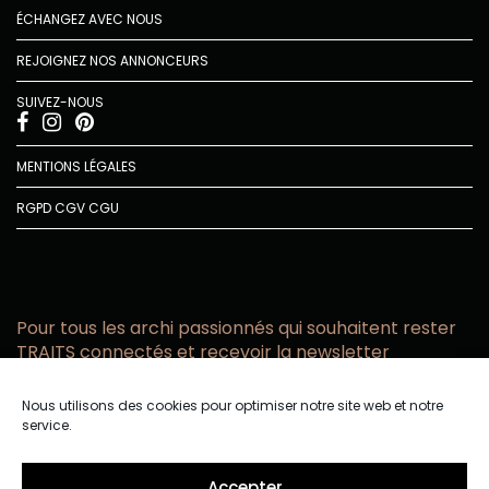
ÉCHANGEZ AVEC NOUS
REJOIGNEZ NOS ANNONCEURS
SUIVEZ-NOUS
MENTIONS LÉGALES
RGPD
CGV
CGU
Pour tous les archi passionnés qui souhaitent rester
TRAITS connectés et recevoir la newsletter
Vous acceptez de recevoir l’actualité TRAITS D’CO par
Nous utilisons des cookies pour optimiser notre site web et notre
email
service.
Vous affirmez avoir pris connaissance de notre politique de
confidentialité.
Accepter