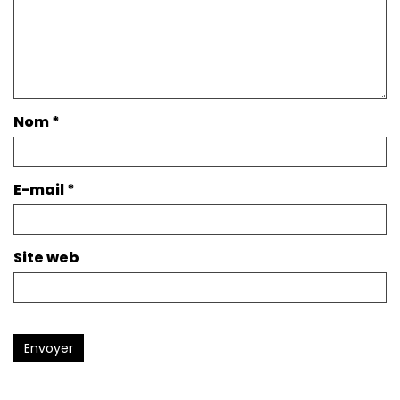
Nom
*
E-mail
*
Site web
Envoyer