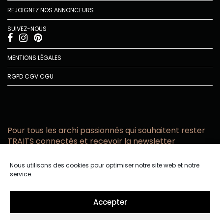
REJOIGNEZ NOS ANNONCEURS
SUIVEZ-NOUS
MENTIONS LÉGALES
RGPD
CGV
CGU
Pour tous les archi passionnés qui souhaitent rester
TRAITS connectés et recevoir la newsletter
Vous acceptez de recevoir l’actualité TRAITS D’CO par
Nous utilisons des cookies pour optimiser notre site web et notre
email
service.
Vous affirmez avoir pris connaissance de notre politique de
confidentialité.
Accepter