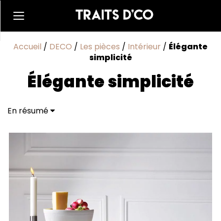
Accueil
/
DECO
/
Les pièces
/
Intérieur
/
Élégante
simplicité
Élégante simplicité
En résumé