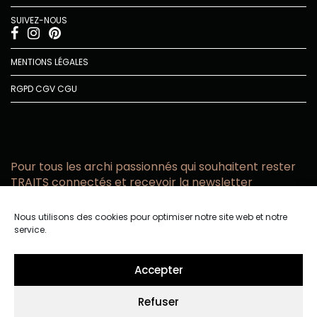
SUIVEZ-NOUS
MENTIONS LÉGALES
RGPD
CGV
CGU
Pour tous les archi passionnés qui souhaitent rester
TRAITS connectés et recevoir la newsletter
Vous acceptez de recevoir l’actualité TRAITS D’CO par
Nous utilisons des cookies pour optimiser notre site web et notre
email
service.
Vous affirmez avoir pris connaissance de notre politique de
confidentialité.
Accepter
Refuser