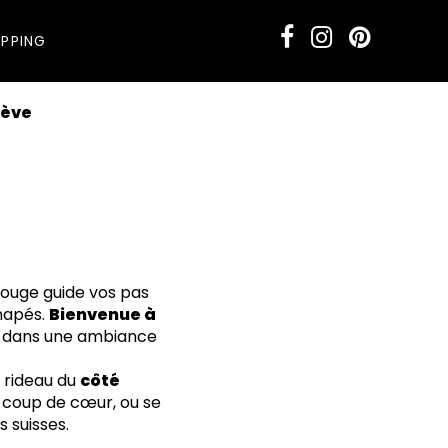
PPING
nève
 rouge guide vos pas
anapés.
Bienvenue à
ie dans une ambiance
e rideau du
côté
 coup de cœur, ou se
 suisses.