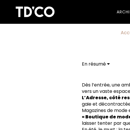
ARCH
Acc
En résumé
Dès l’entrée, une amb
vers un vaste espace 
L’Adresse, côté re
gaie et décontractée
Magazines de mode et 
« Boutique de mode
laisser tenter par qu
En été, le must : la ter