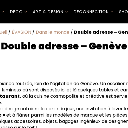
I
DECO
ART & DESIGN
DÉCONNECTION
SHO
ueil
/
ÉVASION
/
Dans le monde
/
Double adresse – Ge
Double adresse – Genève
iance feutrée, loin de l’agitation de Genève. Un escalier
lumineux où sont disposés ici et là quelques tables et c
staurant,
où la cuisine cosmopolite et créative est serv
.
design côtoient la carte du jour, une invitation à lever l
 »
et à flâner parmi les modèles de marque et les pièces
elques accessoires, objets, bagages ingénieux de designers
rasse sur le toit !