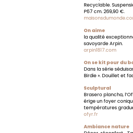
Recyclable. Suspensi
P67 cm. 269,90 €.
maisonsdumonde.c
On aime
la qualité exceptionne
savoyarde Arpin.
arpin1817.com
On se kit pour du b
Dans la série séduisa
Birdie ». Douillet et f
Sculptural
Brasero plancha, l’Ofy
érige un foyer coniqu
températures graduel
ofyr.fr
Ambiance nature