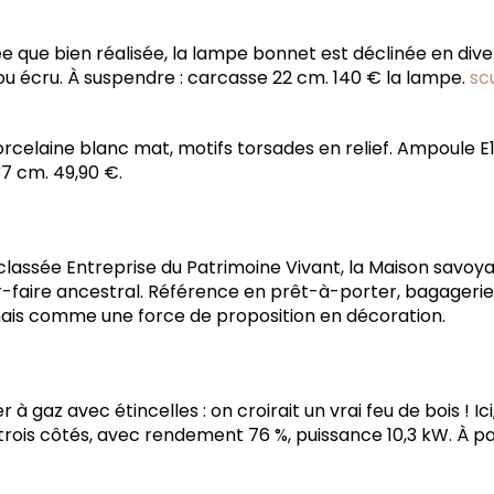
e que bien réalisée, la lampe bonnet est déclinée en dive
ou écru. À suspendre : carcasse 22 cm. 140 € la lampe.
sc
rcelaine blanc mat, motifs torsades en relief. Ampoule E
37 cm. 49,90 €.
, classée Entreprise du Patrimoine Vivant, la Maison savo
r-faire ancestral. Référence en prêt-à-porter, bagagerie
ais comme une force de proposition en décoration.
er à gaz avec étincelles : on croirait un vrai feu de bois ! I
rois côtés, avec rendement 76 %, puissance 10,3 kW. À par