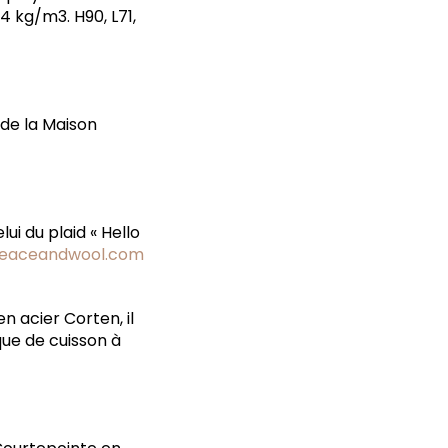
4 kg/m3. H90, L71,
 de la Maison
ui du plaid « Hello
eaceandwool.com
n acier Corten, il
que de cuisson à