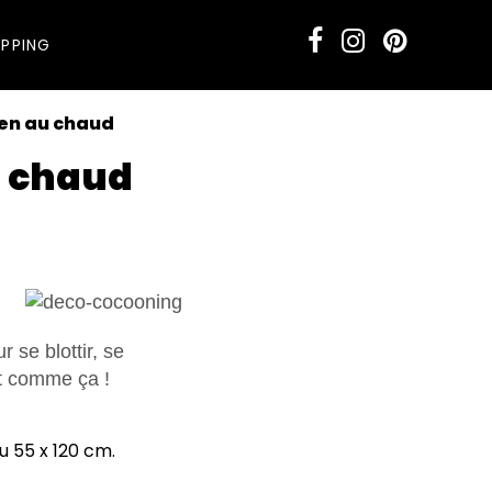
PPING
ien au chaud
u chaud
 se blottir, se
st comme ça !
u 55 x 120 cm.