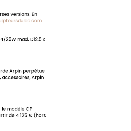
rses versions. En
ulpteursdulac.com
14/25W maxi. D12,5 x
yarde Arpin perpétue
, accessoires, Arpin
ci, le modèle GP
tir de 4 125 € (hors