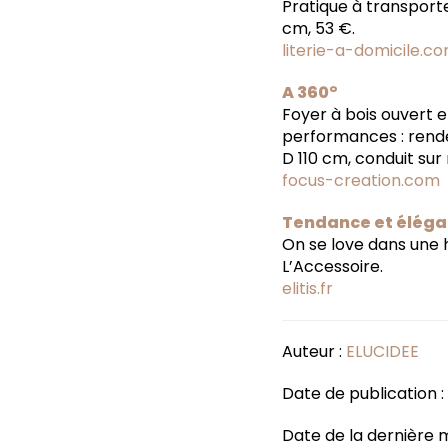
Pratique à transporte
cm, 53 €.
literie-a-domicile.c
A 360°
Foyer à bois ouvert 
performances : rendem
D 110 cm, conduit sur
focus-creation.com
Tendance et élég
On se love dans une h
L’Accessoire.
elitis.fr
Auteur :
ELUCIDEE
Date de publication 
Date de la dernière m