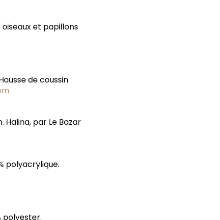
 oiseaux et papillons
 Housse de coussin
om
 Halina, par Le Bazar
% polyacrylique.
% polyester.