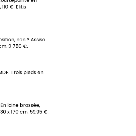
 Courtepointe en
10 €. Elitis
ition, non ? Assise
cm. 2 750 €.
MDF. Trois pieds en
 En laine brossée,
30 x 170 cm. 59,95 €.