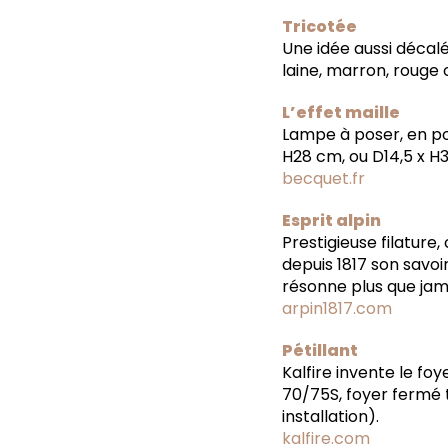
Tricotée
Une idée aussi décalé
laine, marron, rouge 
L’effet maille
Lampe à poser, en po
H28 cm, ou D14,5 x H
becquet.fr
Esprit alpin
Prestigieuse filature
depuis 1817 son savoi
résonne plus que jam
arpin1817.com
Pétillant
Kalfire invente le foy
70/75S, foyer fermé t
installation).
kalfire.com