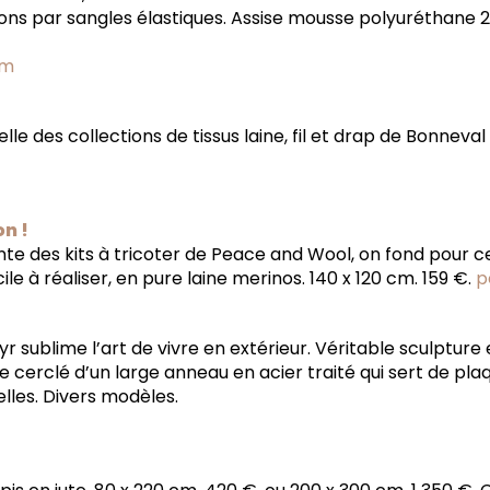
ons par sangles élastiques. Assise mousse polyuréthane 2
om
lle des collections de tissus laine, fil et drap de Bonneval
on !
nte des kits à tricoter de Peace and Wool, on fond pour cel
acile à réaliser, en pure laine merinos. 140 x 120 cm. 159 €.
p
r sublime l’art de vivre en extérieur. Véritable sculpture e
e cerclé d’un large anneau en acier traité qui sert de pla
les. Divers modèles.