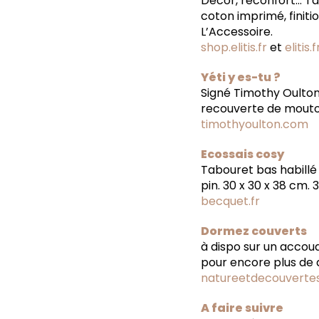
Décor, réconfort… Tap
coton imprimé, finitio
L’Accessoire.
shop.elitis.fr
et
elitis.f
Yéti y es-tu ?
Signé Timothy Oulton,
recouverte de mouton
timothyoulton.com
Ecossais cosy
Tabouret bas habillé 
pin. 30 x 30 x 38 cm. 
becquet.fr
Dormez couverts
à dispo sur un accoud
pour encore plus de d
natureetdecouverte
A faire suivre