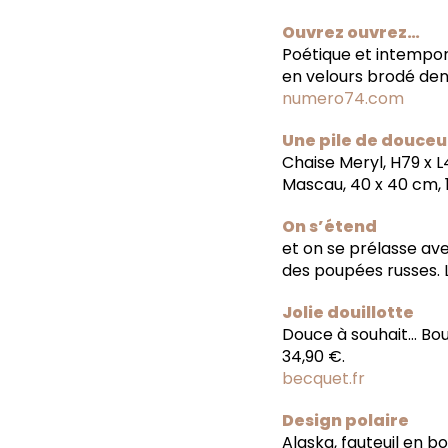
Ouvrez ouvrez…
Poétique et intempore
en velours brodé dent
numero74.com
Une pile de douceu
Chaise Meryl, H79 x L
Mascau, 40 x 40 cm, 17
On s’étend
et on se prélasse av
des poupées russes. L
Jolie douillotte
Douce à souhait… Boui
34,90 €.
becquet.fr
Design polaire
Alaska, fauteuil en bo