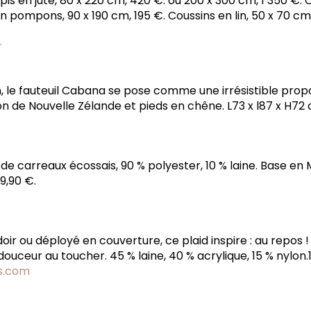
is en jute, 80 x 220 cm, 420 €. ou 200 x 300 cm, 1 350 €.
n pompons, 90 x 190 cm, 195 €. Coussins en lin, 50 x 70 cm, 1
r
 le fauteuil Cabana se pose comme une irrésistible propos
 de Nouvelle Zélande et pieds en chêne. L73 x l87 x H72 
de carreaux écossais, 90 % polyester, 10 % laine. Base en 
39,90 €.
oir ou déployé en couverture, ce plaid inspire : au repos !
ouceur au toucher. 45 % laine, 40 % acrylique, 15 % nylon.1
s.com