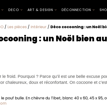
I
DECO
ART & DESIGN
DÉCONNECTION
SHO
CO
/
Les pièces
/
Intérieur
/
Déco cocooning : un Noël b
ocooning : un Noël bien a
r le froid. Pourquoi ? Parce qu’il est une belle excuse pour
cor chaleureux, doux et réconfortant. On cocoone et c’e
le pouf bulle. En chèvre du Tibet, blanc 40 x 60, 45 x 95, o
com