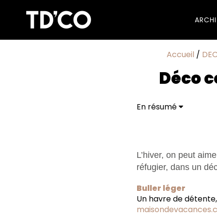
ARCH
Accueil
/
DE
Déco c
En résumé
L’hiver, on peut aime
réfugier, dans un dé
Buller léger
Un havre de détente, 
maisondevacances.