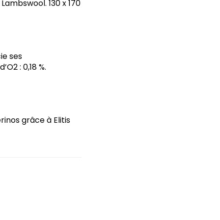
e Lambswool. 130 x 170
ie ses
O2 : 0,18 %.
inos grâce à Elitis