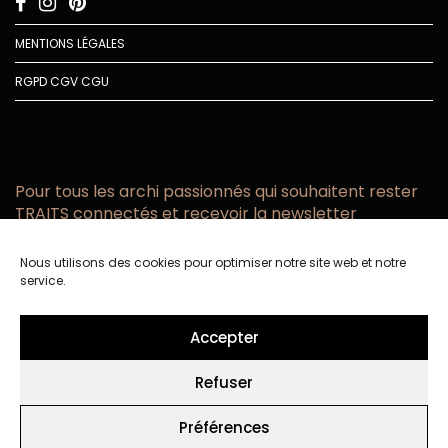
MENTIONS LÉGALES
RGPD
CGV
CGU
Pour tous les archi passionnés qui souhaitent rester
TRAITS connectés et recevoir la newsletter
Vous acceptez de recevoir l’actualité TRAITS D’CO par
Nous utilisons des cookies pour optimiser notre site web et notre
email
service.
Vous affirmez avoir pris connaissance de notre politique de
confidentialité.
Accepter
Refuser
Préférences