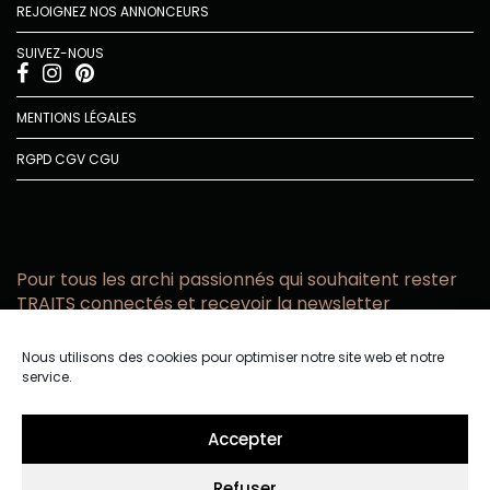
REJOIGNEZ NOS ANNONCEURS
SUIVEZ-NOUS
MENTIONS LÉGALES
RGPD
CGV
CGU
Pour tous les archi passionnés qui souhaitent rester
TRAITS connectés et recevoir la newsletter
Vous acceptez de recevoir l’actualité TRAITS D’CO par
Nous utilisons des cookies pour optimiser notre site web et notre
email
service.
Vous affirmez avoir pris connaissance de notre politique de
confidentialité.
Accepter
Refuser