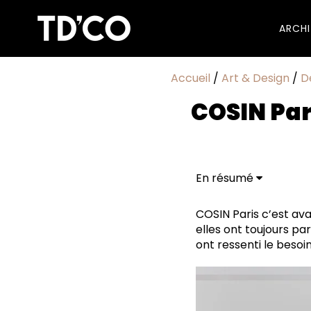
ARCH
Accueil
/
Art & Design
/
D
COSIN Pari
En résumé
Mêler design & artis
COSIN Paris : une d
COSIN Paris c’est ava
elles ont toujours par
ont ressenti le besoi