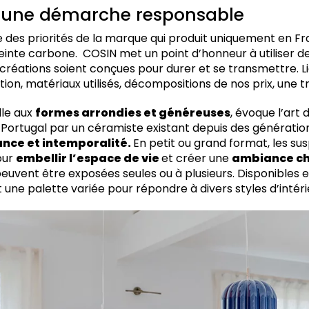
: une démarche responsable
ne des priorités de la marque qui produit uniquement en F
reinte carbone. COSIN met un point d’honneur à utiliser 
 créations soient conçues pour durer et se transmettre. L
on, matériaux utilisés, décompositions de nos prix, une 
lle aux
formes arrondies et généreuses
, évoque l’art 
 Portugal par un céramiste existant depuis des génération
nce et intemporalité.
En petit ou grand format, les su
our
embellir l’espace de vie
et créer une
ambiance ch
 peuvent être exposées seules ou à plusieurs. Disponibles 
nt une palette variée pour répondre à divers styles d’intér