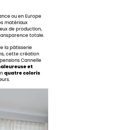
rance ou en Europe
des matériaux
ieux de production,
transparence totale.
de la pâtisserie
s, cette création
spensions Cannelle
aleureuse et
en
quatre coloris
ieurs.