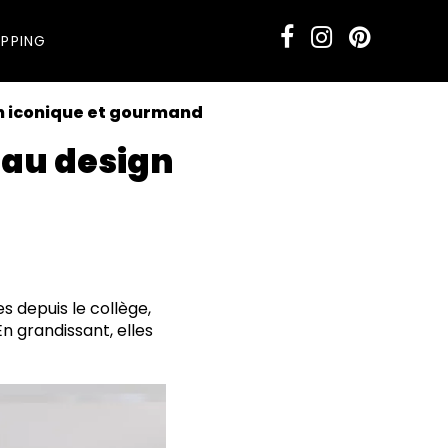
PPING
gn iconique et gourmand
n au design
s depuis le collège,
En grandissant, elles