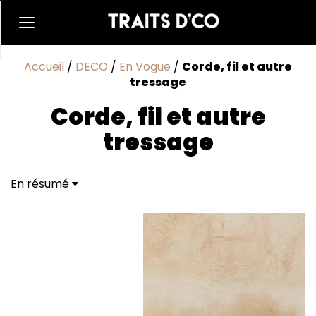
Accueil
/
DECO
/
En Vogue
/
Corde, fil et autre
tressage
Corde, fil et autre
tressage
En résumé