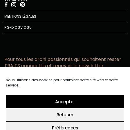
MENTIONS LÉGALES
RGPD
CGV
CGU
Pour tous les archi passionnés qui souhaitent rester
TRAITS connectés et recevoir la newsletter
Vous acceptez de recevoir l’actualité TRAITS D’CO par
Nous utilisons des cookies pour optimiser notre site web et notre
email
service.
Vous affirmez avoir pris connaissance de notre politique de
confidentialité.
Accepter
Refuser
Préférences