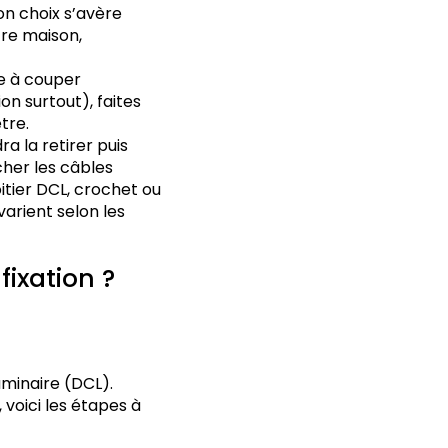
son choix s’avère
tre maison,
te à couper
ion surtout), faites
tre.
a la retirer puis
cher les câbles
itier DCL, crochet ou
varient selon les
ixation ?
uminaire (DCL).
 voici les étapes à