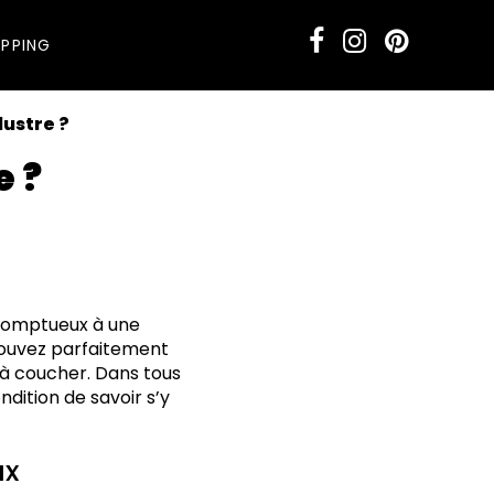
PPING
lustre ?
e ?
somptueux à une
 pouvez parfaitement
 à coucher. Dans tous
ndition de savoir s’y
ux