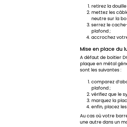
retirez la douill
mettez les câble
neutre sur la bor
serrez le cache-
plafond ;
accrochez votre
Mise en place du l
A défaut de boitier DC
plaque en métal géné
sont les suivantes :
comparez d’abor
plafond ;
vérifiez que le 
marquez la place
enfin, placez les
Au cas où votre barr
une autre dans un ma