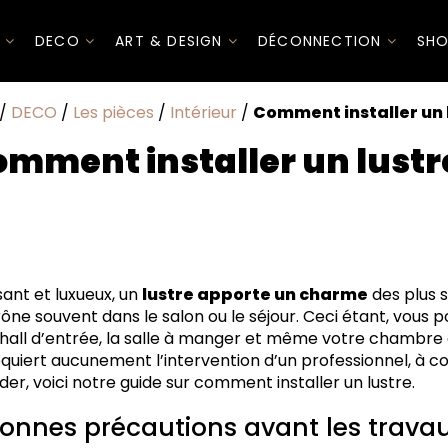
I
DECO
ART & DESIGN
DÉCONNECTION
SHO
/
DECO
/
Les pièces
/
Intérieur
/
Comment installer un 
mment installer un lustr
récautions avant les travaux
 lustre selon son mode de fixation ?
sir l’installation
nt et luxueux, un
lustre apporte un charme
des plus 
rône souvent dans le salon ou le séjour. Ceci étant, vous
 hall d’entrée, la salle à manger et même votre chambre
equiert aucunement l’intervention d’un professionnel, à co
der, voici notre guide sur comment installer un lustre.
bonnes précautions avant les trava