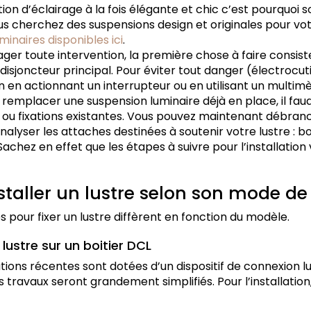
tion d’éclairage à la fois élégante et chic c’est pourquoi 
ous cherchez des suspensions design et originales pour vo
uminaires disponibles ici
.
er toute intervention, la première chose à faire consis
e disjoncteur principal. Pour éviter tout danger (électrocut
on en actionnant un interrupteur ou en utilisant un multimè
z remplacer une suspension luminaire déjà en place, il faudr
s ou fixations existantes. Vous pouvez maintenant débran
nalyser les attaches destinées à soutenir votre lustre : bo
Sachez en effet que les étapes à suivre pour l’installation 
aller un lustre selon son mode de f
es pour fixer un lustre diffèrent en fonction du modèle.
lustre sur un boitier DCL
tions récentes sont dotées d’un dispositif de connexion l
s travaux seront grandement simplifiés. Pour l’installation,