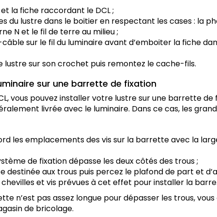
e et la fiche raccordant le DCL ;
s du lustre dans le boitier en respectant les cases : la pha
ne N et le fil de terre au milieu ;
câble sur le fil du luminaire avant d’emboiter la fiche dans
 lustre sur son crochet puis remontez le cache-fils.
uminaire sur une barrette de fixation
L, vous pouvez installer votre lustre sur une barrette de fix
ralement livrée avec le luminaire. Dans ce cas, les grand
d les emplacements des vis sur la barrette avec la large
système de fixation dépasse les deux côtés des trous ;
 destinée aux trous puis percez le plafond de part et d’a
 chevilles et vis prévues à cet effet pour installer la barre
ette n’est pas assez longue pour dépasser les trous, vou
gasin de bricolage.