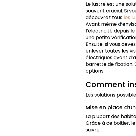
Le lustre est une solu
souvent crucial. Si v
découvrez tous
les l
Avant même d’envisag
l’électricité depuis l
une petite vérificati
Ensuite, si vous deve
enlever toutes les vi
électriques avant d’a
barrette de fixation. 
options.
Comment inst
Les solutions possibl
Mise en place d’un 
La plupart des habita
Grâce à ce boitier, le
suivre :