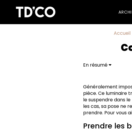
ARCH
Accueil
Co
En résumé
Prendre les bonnes p
Comment installer un
Nos conseils pour réus
Généralement imposa
pièce. Ce luminaire t
le suspendre dans le
les cas, sa pose ne r
prendre. Pour vous ai
Prendre les 