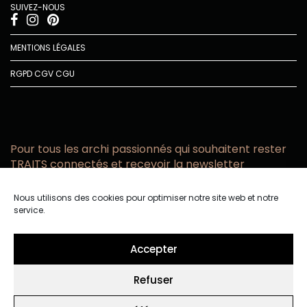
SUIVEZ-NOUS
MENTIONS LÉGALES
RGPD
CGV
CGU
Pour tous les archi passionnés qui souhaitent rester
TRAITS connectés et recevoir la newsletter
Vous acceptez de recevoir l’actualité TRAITS D’CO par
Nous utilisons des cookies pour optimiser notre site web et notre
email
service.
Vous affirmez avoir pris connaissance de notre politique de
confidentialité.
Accepter
Refuser