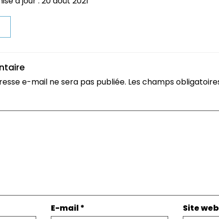
se à jour : 20 août 2021
t
ntaire
resse e-mail ne sera pas publiée.
Les champs obligatoire
E-mail
*
Site web