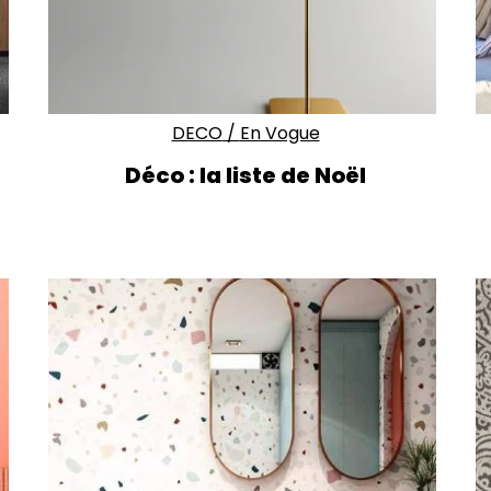
DECO
/
En Vogue
Déco : la liste de Noël