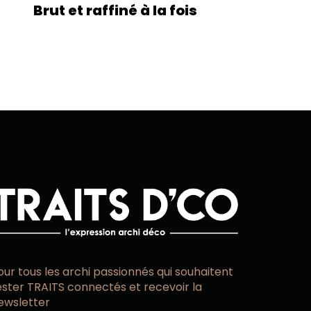
Brut et raffiné à la fois
our tous les archi passionnés qui souhaitent
ester TRAITS connectés et recevoir la
ewsletter