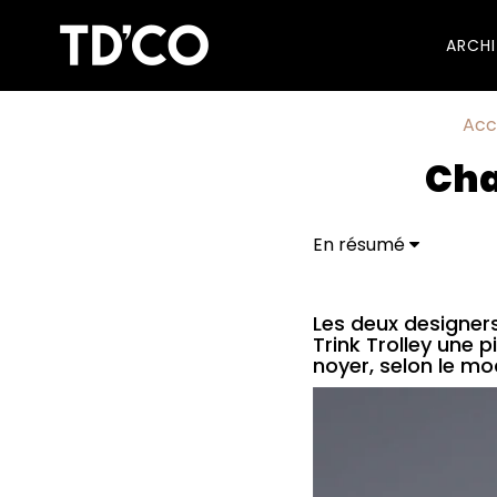
ARCH
Acc
Cha
En résumé
Les deux designer
Trink Trolley une p
noyer, selon le mo