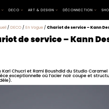
I
DECO
ART & DESIGN
DÉCONNECTION
SHO
ueil
/
DECO
/
En Vogue
/
Chariot de service – Kann De
riot de service – Kann De
s Karl Chucri et Rami Boushdid du Studio Caramel
ièce exceptionnelle où l’acier noir coupe et struct
dèle).