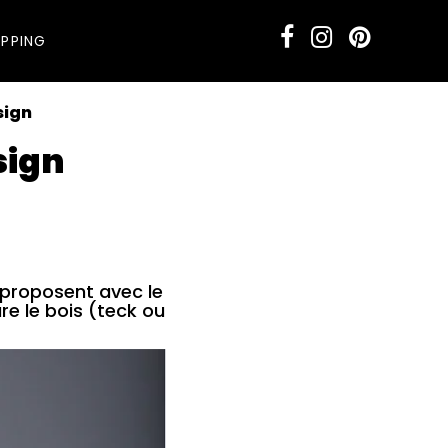
PPING
sign
sign
 proposent avec le
ure le bois (teck ou