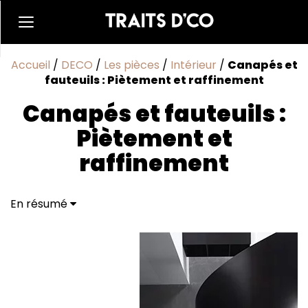
Accueil
/
DECO
/
Les pièces
/
Intérieur
/
Canapés et
fauteuils : Piètement et raffinement
Canapés et fauteuils :
Piètement et
raffinement
En résumé