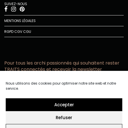
SUIVEZ-NOUS
MENTIONS LÉGALES
RGPD
CGV
CGU
Pour tous les archi passionnés qui souhaitent rester
TRAITS connectés et recevoir la newsletter
Vous acceptez de recevoir l’actualité TRAITS D’CO par
Nous utilisons des cookies pour optimiser notre site web et notre
email
service.
Vous affirmez avoir pris connaissance de notre politique de
confidentialité.
Accepter
Refuser