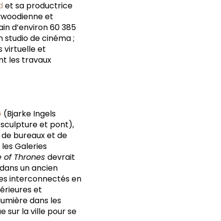
d
et sa productrice
lywoodienne et
ain d’environ 60 385
n studio de cinéma ;
virtuelle et
nt les travaux
G
(Bjarke Ingels
sculpture et pont),
 de bureaux et de
 les Galeries
 of Thrones
devrait
é dans un ancien
es interconnectés en
érieures et
 lumière dans les
sur la ville pour se