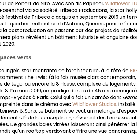
ur de Robert de Niro. Avec son fils Raphaël,
Wildflower Lt
Rosenthal via sa société Tribeca Productions, la star hol
é festival de Tribeca a acquis en septembre 2019 un terr
 le quartier multiculturel d’Astoria, Queens, pour créer u
 la postproduction en passant par des projets de réalités 
ers plans révèlent un bâtiment futuriste et angulaire do
 2020.
paces verts
ke Ingels, star montante de l’architecture, à la tête de
BI
notamment The Twist (à la fois musée d’art contemporain, 
ge de Lego, ou encore la 8 House, complexe de logements,
 8. En mars 2019, ce prodige danois de 45 ans a inauguré
mps-Elysées à Paris. Celui qui a fait un caméo dans
Game
mpreinte dans le cinéma avec
Wildflower Studios
, install
teinway & Sons. Le bâtiment se veut un mélange d’espac
élément clé de la conception-, dévoilant des terrasses int
ées. De grandes baies vitrées laisseront ainsi pénétrer la
dis qu’un rooftop verdoyant offrira une vue panoramique 