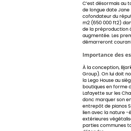
C’est désormais au to
de longue date Jane 
cofondateur du réput
m2 (650 000 ft2) dans
de la préproduction à
augmentée. Les premi
démarreront courant
Importance des es
À la conception, Bjar
Group). On lui doit 
la Lego House au siè
boutiques en forme de
Lafayette sur les Cha
donc marquer son e
entrepôt de pianos S
lien avec la nature -
extérieures végétalis
parties communes tan